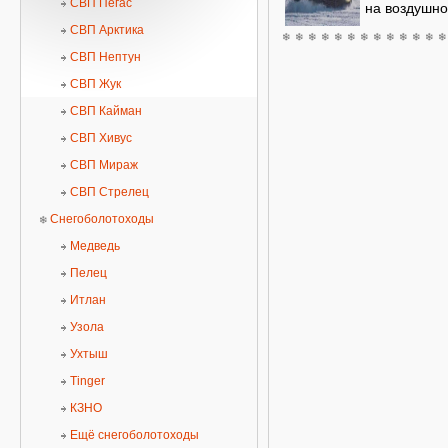
СВП Пегас
на воздушно
СВП Арктика
СВП Нептун
СВП Жук
СВП Кайман
СВП Хивус
СВП Мираж
СВП Стрелец
Снегоболотоходы
Медведь
Пелец
Итлан
Узола
Ухтыш
Tinger
КЗНО
Ещё снегоболотоходы